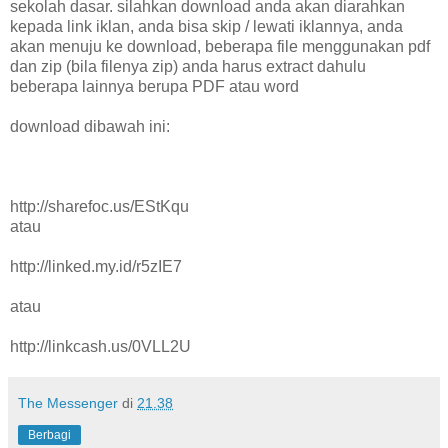
sekolah dasar. silahkan download anda akan diarahkan
kepada link iklan, anda bisa skip / lewati iklannya, anda
akan menuju ke download, beberapa file menggunakan pdf
dan zip (bila filenya zip) anda harus extract dahulu
beberapa lainnya berupa PDF atau word
download dibawah ini:
http://sharefoc.us/EStKqu
atau
http://linked.my.id/r5zIE7
atau
http://linkcash.us/0VLL2U
The Messenger
di
21.38
Berbagi